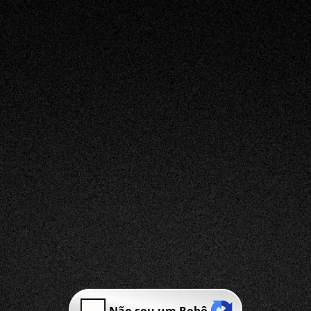
Não sou um Robô
Não sou um Robô